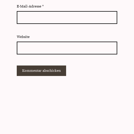
E-Mail-Adresse
*
Website
© Urheberrecht. Alle Rechte
Vertrag widerrufen
|
Widerruf
|
vorbehalten.
AGB
|
Impressum
|
Datenschutzerklärung