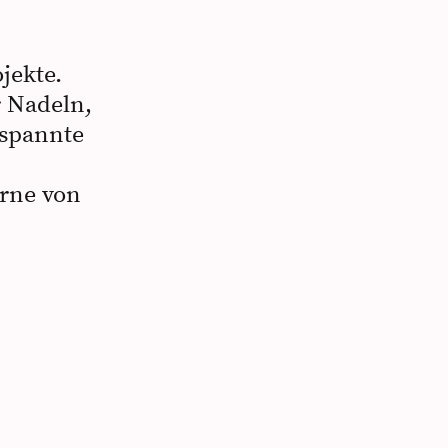
jekte.
 Nadeln,
tspannte
erne von